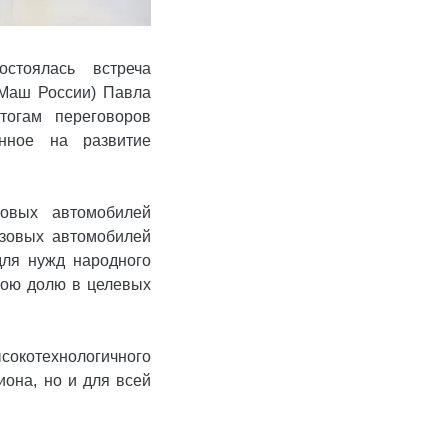
стоялась встреча
зМаш России) Павла
тогам переговоров
енное на развитие
зовых автомобилей
узовых автомобилей
для нужд народного
свою долю в целевых
ысокотехнологичного
иона, но и для всей