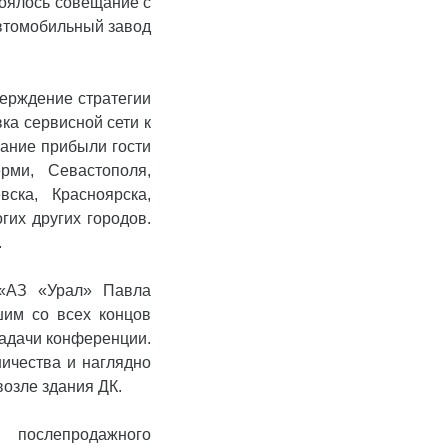
тоялось совещание с
втомобильный завод
верждение стратегии
ка сервисной сети к
ание прибыли гости
рми, Севастополя,
ска, Красноярска,
гих других городов.
.
 «АЗ «Урал» Павла
шим со всех концов
адачи конференции.
ничества и наглядно
озле здания ДК.
 послепродажного