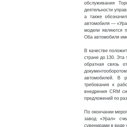
обслуживания Тор
деятельности управ
а также обозначи
автомобиля — «Урал
модели являются п
Оба автомобиля име
В качестве положи
стране до 130. Эта
обратная связь о
документооборото
автомобилей. В 
требования к раб
внедрения CRM сис
предложений по раз
По окончании мероп
завод «Урал» сч
сувенирами в виде