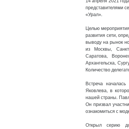
14 апреля 2021 год
представителями с
«Урал».
Целью мероприятия 
развития сети, опр
выводу на рынок н
из Москвы, Санкт
Саратова, Вороне
Архангельска, Сург
Количество делегат
Встреча началась
Яковлева, в котор
нашей страны. Пав
Он призвал участни
ознакомиться с мод
Открыл серию до