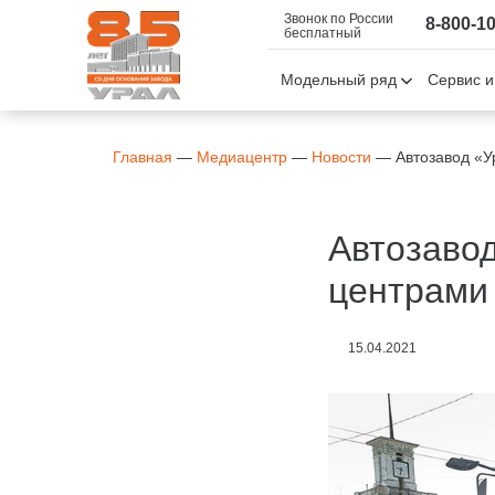
Звонок по России
8-800-1
бесплатный
Модельный ряд
Сервис и
Главная
—
Медиацентр
—
Новости
—
Автозавод «У
Автозаво
центрами
15.04.2021