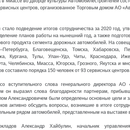
а в Миассе во Дворце культуры Автомобилестроителей сос
ервисных центров, организованное Торговым домом АО «А
стало подведение итогов сотрудничества за 2020 год, ут
еделение планов работы на нынешний год, а также подготов
ового продукта сегмента дорожных автомобилей. На совещ
–Петербурга, Благовещенска, Томска, Хабаровска, Пе
жа, Кургана, Тулы, Улан–Удэ, Читы, Краснодара, Ижев
ута, Челябинска, Миасса, Югорска, Грозного, Якутска и мно
ов составило порядка 150 человек от 93 сервисных центров
 со вступительного слова генерального директора АО
ом он выразил слова благодарности партнерам, прибыв
лом Александровичем были определены основные цели и з
ков активно обсудить вопросы, возникшие в итоге сотруд
ельным рядом автомобилей, представленным на выставке в
кладов Александр Хайбулин, начальник управления