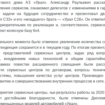
гового дома АЗ «Урал». Александр Раульевич расска
ления сервисом, ознакомил делегатов с изменениями в га
л задачи на будущее сотрудничество и презентовал д
 С33» и его «младшего» брата — «Урал С26». Он отметил
риоритетными по реализации и, соответственно, сервис
ют колесную базу 6х4.
тельного момента было отмечено увеличение количества с
 тенденция сохранится и в текущем году. По итогам презен
т представителей сервисных центров, задан ряд вопр
м, внедрением новых технологий и общим гарантий
рамках повестки расширенного совещания были расс
оте сервисных центров по договорам, вопросы технич
темы, повышения качества услуг центров. Произведен
витию и совершенствованию внутренних процессов в сети.
риятия сервисные центры, чьи результаты работы за 202
ел достойными благодарности, были отмечены Дипло
 уменьшенных моделей автомобилей «Урал».