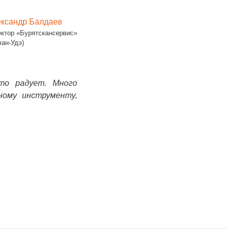
ксандр Балдаев
ектор «Бурятскансервис»
Улан-Удэ)
то радует. Много
ному инструменту,