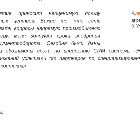
ятие приносит неоценимую пользу
Але
дир
сных центров. Важно то, что есть
(г. 
авать вопросы напрямую производителю
еру, меня волнуют сроки внедрения
кументооборота. Сегодня были даны
и обозначены сроки по внедрению CRM системы. Э
ложений услышали от партнеров по специализирован
ь контакты
м: