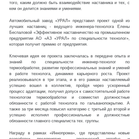
того, каким должно быть взаимодействие наставника и тех, с
кем он делится знаниями и умениями.
Автомобильный завод «УРАЛ» представил проект одной из
лучших наставниц - ведущего инженера-технолога Елены
Беспаловой «Эффективное наставничество на промышленном
предприятии АО «АЗ «УРАЛ» по специальности технолог»,
которая получит премию от предприятия.
Ключевая идея ее проекта заключалась в передаче опыта и
знаний по специальности инженер-технолог по
термообработке, развитии профессиональных знаний и умений
в работе технолога, динамике карьерного роста. Проект
реализовывался в три этапа, и в его рамках наставляемый
успешно вошел в коллектив, пройдя через ускоренный
процесс адаптации, получил допуск к самостоятельной работе
технологом термообработки и совместил должностные
обязанности с работой технолога по гальванопокрытию. А
также за три месяца повысил категорию с третьей до второй и
успешно исполнял профессиональные и должностные
обязанности главного специалиста тех. группы.
Награду в рамках «Иннопрома», где представлены новые
разработки предприятия - арктический автобус и