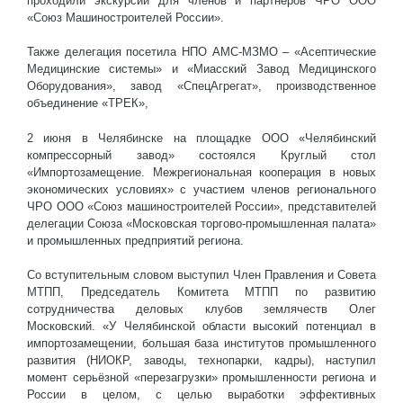
проходили экскурсии для членов и партнеров ЧРО ООО
«Союз Машиностроителей России».
Также делегация посетила НПО АМС-МЗМО – «Асептические
Медицинские системы» и «Миасский Завод Медицинского
Оборудования», завод «СпецАгрегат», производственное
объединение «ТРЕК»,
2 июня в Челябинске на площадке ООО «Челябинский
компрессорный завод» состоялся Круглый стол
«Импортозамещение. Межрегиональная кооперация в новых
экономических условиях» с участием членов регионального
ЧРО ООО «Союз машиностроителей России», представителей
делегации Союза «Московская торгово-промышленная палата»
и промышленных предприятий региона.
Со вступительным словом выступил Член Правления и Совета
МТПП, Председатель Комитета МТПП по развитию
сотрудничества деловых клубов землячеств Олег
Московский. «У Челябинской области высокий потенциал в
импортозамещении, большая база институтов промышленного
развития (НИОКР, заводы, технопарки, кадры), наступил
момент серьёзной «перезагрузки» промышленности региона и
России в целом, с целью выработки эффективных