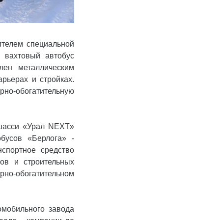
ителем специальной
 вахтовый автобус
лен металлическим
рьерах и стройках.
рно-обогатительную
 шасси «Урал NEXT»
бусов «Берлога» -
нспортное средство
ов и строительных
орно-обогатительном
омобильного завода