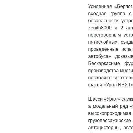
Усиленная «Берлог
входная группа с
безопасности, устр
zenith8000 и 2 а
переговорным устр
пятислойных сэндв
проведенные испы
автобуса» доказы
Бескаркасные фу
производства многи
позволяют изготов
шасси «Урал NEXT» 
Шасси «Урал» служи
а модельный ряд «
высокопроходимая
грузопассажирские
автоцистерны, авт