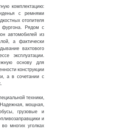
тную комплектацию:
сиденья с ремнями
идкостных отопителя
 фургона. Рядом с
гон автомобилей из
плой, а фактически
дывание вахтового
ссе эксплуатации.
ежную основу для
енности конструкции
и, а в сочетании с
.
пециальной техники,
 Надежная, мощная,
обусы, грузовые и
опливозаправщики и
 во многих уголках