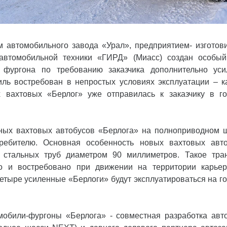
 автомобильного завода «Урал», предприятием- изготов
 автомобильной техники «ГИРД» (Миасс) создан особый
с фургона по требованию заказчика дополнительно уси
иль востребован в непростых условиях эксплуатации – ка
 вахтовых «Берлог» уже отправилась к заказчику в го
ных вахтовых автобусов «Берлога» на полноприводном
требителю. Основная особенность новых вахтовых авто
 стальных труб диаметром 90 миллиметров. Такое тра
но и востребовано при движении на территории карьер
етыре усиленные «Берлоги» будут эксплуатироваться на г
обили-фургоны «Берлога» - совместная разработка авт