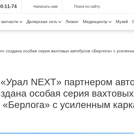
00-11-74
Написать нам
Поиск по сайту
 запчасти
Дилерская сеть
Лизинг
Медиацентр
Музей
л» создана особая серия вахтовых автобусов «Берлога» с усилен
 «Урал NEXT» партнером авт
здана особая серия вахтовых
 «Берлога» с усиленным кар