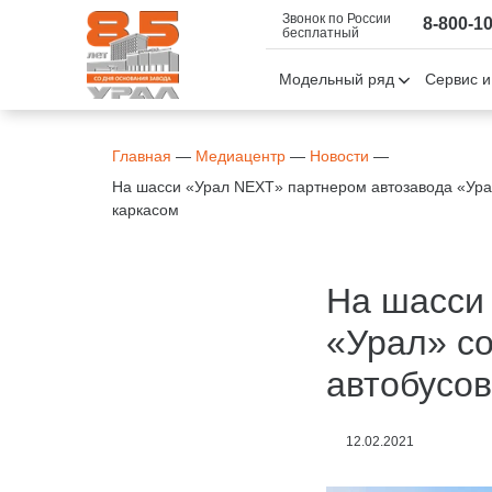
Звонок по России
8-800-1
бесплатный
Модельный ряд
Сервис и
Главная
—
Медиацентр
—
Новости
—
На шасси «Урал NEXT» партнером автозавода «Ура
каркасом
На шасси
«Урал» со
автобусов
12.02.2021