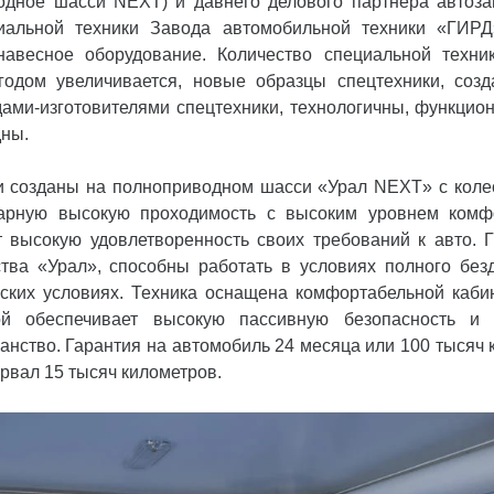
одное шасси NEXT) и давнего делового партнера автоза
иальной техники Завода автомобильной техники «ГИРД
навесное оборудование. Количество специальной техн
одом увеличивается, новые образцы спецтехники, созд
дами-изготовителями спецтехники, технологичны, функцио
дны.
 созданы на полноприводном шасси «Урал NEXT» с коле
арную высокую проходимость с высоким уровнем комфо
 высокую удовлетворенность своих требований к авто. Г
тва «Урал», способны работать в условиях полного без
ских условиях. Техника оснащена комфортабельной каби
ой обеспечивает высокую пассивную безопасность и
анство. Гарантия на автомобиль 24 месяца или 100 тысяч 
вал 15 тысяч километров.