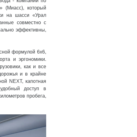
вода - компании по
» (Миасс), который
ики на шасси «Урал
анные совместно с
нально эффективны,
сной формулой 6х6,
рта и эргономики.
рузовики, как и все
дорожья и в крайне
ной NEXT, капотная
 удобный доступ в
километров пробега,