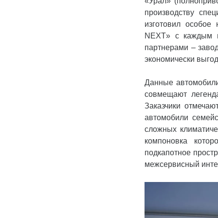
«Урал» (полноприв
производству спец
изготовил особое 
NEXT» с каждым г
партнерами – заво
экономически выго
Данные автомобили
совмещают легенд
Заказчики отмечают
автомобили семейс
сложных климатиче
компоновка котор
подкапотное простр
межсервисный интер