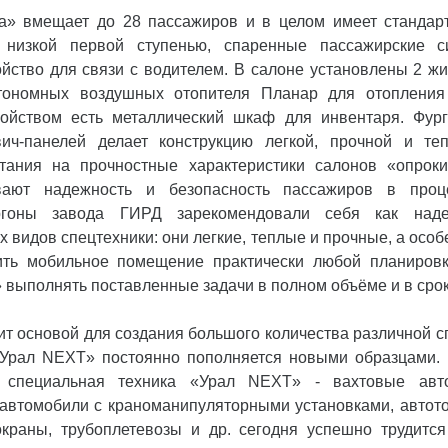
а» вмещает до 28 пассажиров и в целом имеет стандар
 низкой первой ступенью, спаренные пассажирские 
ойство для связи с водителем. В салоне установлены 2 ж
втономных воздушных отопителя Планар для отопления
ойством есть металлический шкаф для инвентаря. Фур
ич-панелей делает конструкцию легкой, прочной и те
тания на прочностные характеристики салонов «опроки
вают надежность и безопасность пассажиров в проце
ргоны завода ГИРД зарекомендовали себя как над
х видов спецтехники: они легкие, теплые и прочные, а особ
ить мобильное помещение практически любой планировк
выполнять поставленные задачи в полном объёме и в срок
т основой для создания большого количества различной с
Урал NEXT» постоянно пополняется новыми образцами.
 специальная техника «Урал NEXT» - вахтовые авт
 автомобили с краноманипуляторными установками, автот
окраны, трубоплетевозы и др. сегодня успешно трудится