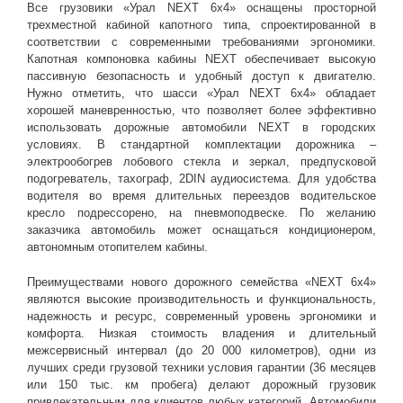
Все грузовики «Урал NEXT 6х4» оснащены просторной
трехместной кабиной капотного типа, спроектированной в
соответствии с современными требованиями эргономики.
Капотная компоновка кабины NEXT обеспечивает высокую
пассивную безопасность и удобный доступ к двигателю.
Нужно отметить, что шасси «Урал NEXT 6х4» обладает
хорошей маневренностью, что позволяет более эффективно
использовать дорожные автомобили NEXT в городских
условиях. В стандартной комплектации дорожника –
электрообогрев лобового стекла и зеркал, предпусковой
подогреватель, тахограф, 2DIN аудиосистема. Для удобства
водителя во время длительных переездов водительское
кресло подрессорено, на пневмоподвеске. По желанию
заказчика автомобиль может оснащаться кондиционером,
автономным отопителем кабины.
Преимуществами нового дорожного семейства «NEXT 6х4»
являются высокие производительность и функциональность,
надежность и ресурс, современный уровень эргономики и
комфорта. Низкая стоимость владения и длительный
межсервисный интервал (до 20 000 километров), одни из
лучших среди грузовой техники условия гарантии (36 месяцев
или 150 тыс. км пробега) делают дорожный грузовик
привлекательным для клиентов любых категорий. Автомобили