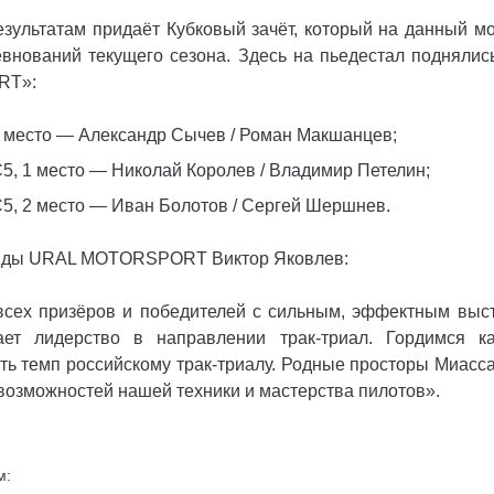
езультатам придаёт Кубковый зачёт, который на данный м
внований текущего сезона. Здесь на пьедестал поднялис
RT»:
2 место — Александр Сычев / Роман Макшанцев;
5, 1 место — Николай Королев / Владимир Петелин;
5, 2 место — Иван Болотов / Сергей Шершнев.
анды URAL MOTORSPORT Виктор Яковлев:
сех призёров и победителей с сильным, эффектным выс
ает лидерство в направлении трак-триал. Гордимся 
ь темп российскому трак-триалу. Родные просторы Миасс
возможностей нашей техники и мастерства пилотов».
м: