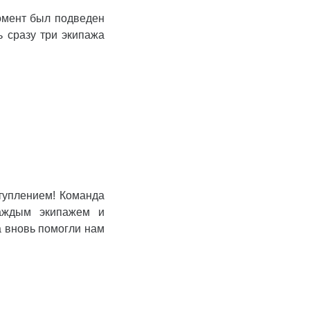
омент был подведен
ь сразу три экипажа
туплением! Команда
каждым экипажем и
а вновь помогли нам