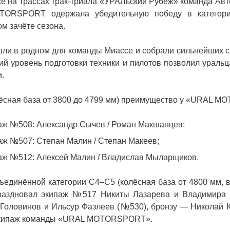
е на трассах трак-триала «УРАЛьский Рубеж» команда Ав
ORSPORT одержала убедительную победу в категори
м зачёте сезона.
ли в родном для команды Миассе и собрали сильнейших с
й уровень подготовки техники и пилотов позволил ураль
.
олёсная база от 3800 до 4799 мм) преимущество у «URAL 
аж №508: Александр Сычев / Роман Макшанцев;
аж №507: Степан Малин / Степан Макеев;
аж №512: Алексей Малин / Владислав Мыларщиков.
ъединённой категории С4–С5 (колёсная база от 4800 мм,
раздновал экипаж №517 Никиты Лазарева и Владимира 
 Головинов и Ильсур Фазлеев (№530), бронзу — Николай 
 экипаж команды «URAL MOTORSPORT».