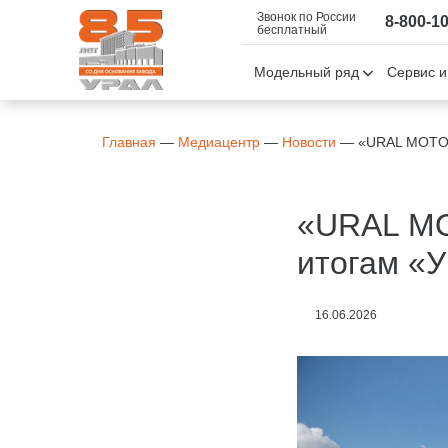
Звонок по России
8-800-1
бесплатный
Модельный ряд
Сервис и
Главная
—
Медиацентр
—
Новости
—
«URAL MOTOR
«URAL MO
итогам «
16.06.2026