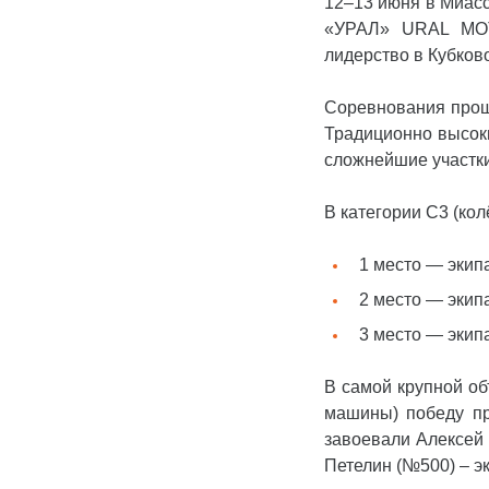
12–13 июня в Миасс
«УРАЛ» URAL MOT
лидерство в Кубково
Соревнования прош
Традиционно высоки
сложнейшие участки
В категории С3 (к
1 место — экип
2 место — экип
3 место — экип
В самой крупной об
машины) победу п
завоевали Алексей
Петелин (№500) –