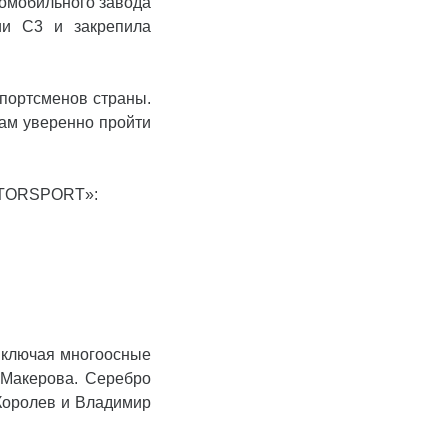
томобильного завода
и С3 и закрепила
портсменов страны.
цам уверенно пройти
MOTORSPORT»:
 включая многоосные
Макерова. Серебро
Королев и Владимир