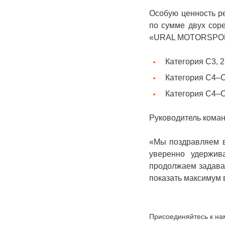
Особую ценность р
по сумме двух соре
«URAL MOTORSPO
Категория С3, 
Категория С4–С
Категория С4–С
Руководитель ком
«Мы поздравляем в
уверенно удержив
продолжаем задават
показать максимум 
Присоединяйтесь к на