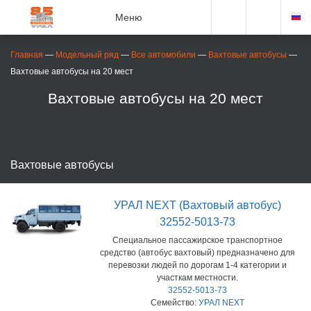
Меню
Главная
—
Модельный ряд
—
Все автомобили
—
Вахтовые автобусы
—
Вахтовые автобусы на 20 мест
Вахтовые автобусы на 20 мест
Вахтовые автобусы
УРАЛ NEXT (Вахтовый автобус)
32552-5013-73
Специальное пассажирское транспортное
средство (автобус вахтовый) предназначено для
перевозки людей по дорогам 1-4 категории и
участкам местности.
32552-5013-73
УРАЛ NEXT